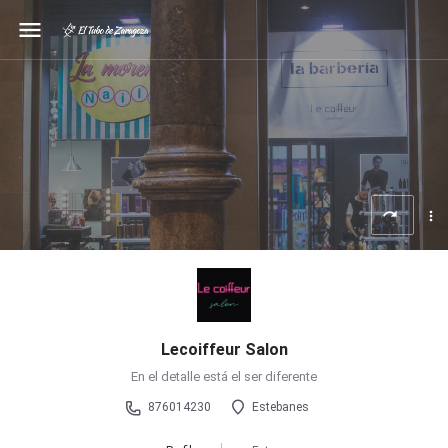
menu
Lecoiffeur Salon
En el detalle está el ser diferente
876014230
Estebanes