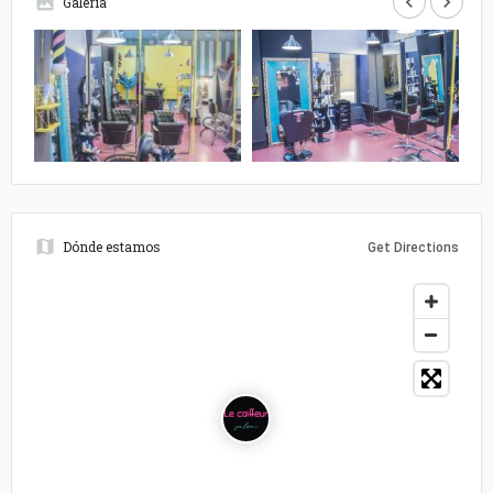
keyboard_arrow_left
keyboard_arrow_right
Galería
Dónde estamos
Get Directions