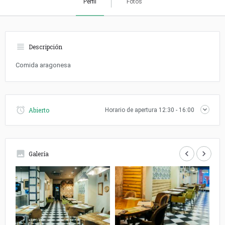
Perfil
Fotos
Descripción
Comida aragonesa
Abierto
Horario de apertura
12:30 - 16:00
keyboard_arrow_left
keyboard_arrow_right
Galería